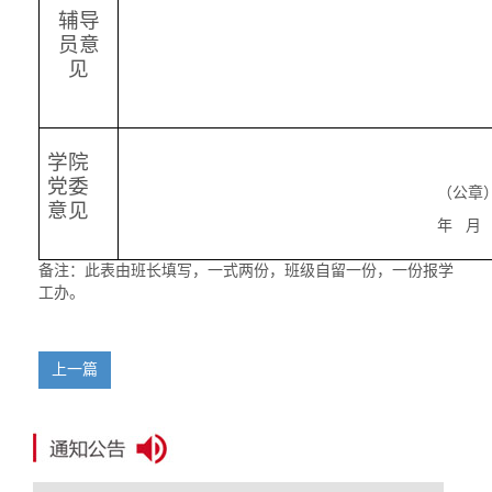
辅导
员
意
见
学院
党
委
（公章
意见
年 月 
备注：此表由
班长
填写，一式两份，
班级
自留一份，一份报学
工
办
。
上一篇