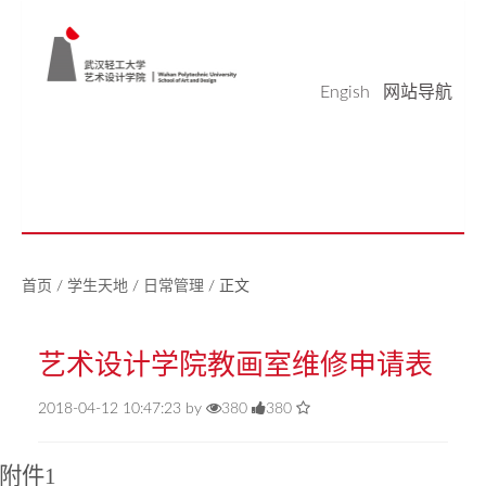
Engish
网站导航
学院概况
学科科研
师资队伍
本科生教育
研究生教育
实验平台
党建工作
学生天地
校友之家
新闻中心
美好生活研究中心
首页
/
学生天地
/
日常管理
/
正文
艺术设计学院教画室维修申请表
2018-04-12 10:47:23 by
380
380
附件
1