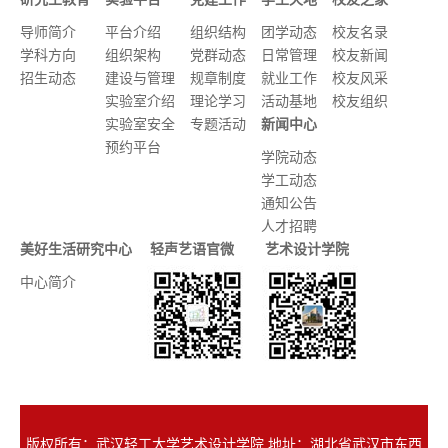
研究生教育
实验平台
党建工作
学生天地
校友之家
导师简介
平台介绍
组织结构
团学动态
校友名录
学科方向
组织架构
党群动态
日常管理
校友新闻
招生动态
建设与管理
规章制度
就业工作
校友风采
实验室介绍
理论学习
活动基地
校友组织
实验室安全
专题活动
新闻中心
预约平台
学院动态
学工动态
通知公告
人才招聘
美好生活研究中心
轻声艺语官微
艺术设计学院
中心简介
版权所有：武汉轻工大学艺术设计学院 地址：湖北省武汉市东西