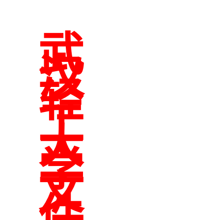
武
汉
轻
工
大
学
文
件