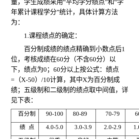
量，学生成绩采用
“平均学分绩点”和“学
年累计课程学分”统计，具体计算方法
为：
1.课程绩点的确定：
百分制成绩的绩点精确到小数点后
1
位，考核成绩在60分（不含60分）以
下，绩点为0；60分以上按公式：绩点
=（X-50）/10计算，其中X为百分制成
绩；五级制和二级制的绩点取中间值，详
见下表：
百分制
90-100
80-89
70-79
6
绩 点
4.0-5.0
3.0-3.9
2.0-2.9
1.