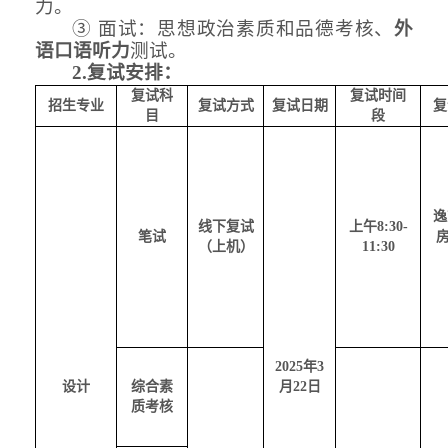
力。
③
面试：思想政治素质和品德考核、
外
语口语听力
测试。
2.复试安排：
复试科
复试时间
招生专业
复试方式
复试日期
复
目
段
逸
线下复试
上午
8:30-
笔试
（上机）
11:30
2025年3
设计
综合素
月22日
质考核