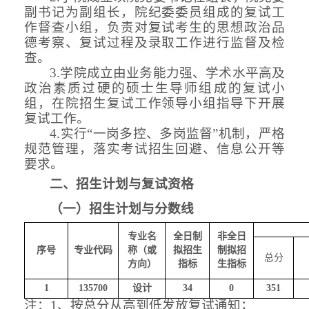
副书记为副组长，院纪委委员组成的复试工
作督查小组，负责对复试考生的思想政治品
德考察、复试过程及录取工作
进行
监督及检
查。
3.学院成立由业务能力强、学术水平高及
政治素质过硬的硕士生导师组成的复试小
组，在院招生复试工作领导小组指导下开展
复试工作。
4
.
实行
“一岗
多
控、多岗监督
”机制
，
严格
规范管理，落实考试招生回避、信息公开等
要求。
二
、招生计划与复试
资格
（一）招生计划与分数线
专业名
全日制
非全日
序号
专业代码
称（或
拟招生
制拟招
总分
方向）
指标
生指标
1
135700
设计
34
0
351
注：
1、按总分从高到低发放复试通知；