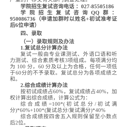
学院招生复试咨询电话
：
027-85505186
学院招生复试咨询
QQ群：
950086736（申请加群时以姓名+初试准考证
后6位申请）
四
、录取
（
一
）
录取
规则
及办法
1.复试总分计算办法
复试一般由专业课
测试
、外语口语和听
力
测试
、综合
素质考核
3项组成。每项满分均
为 100 分，60 分及以上为合格，任何一项低
于60分的不予录取。复试总分为各项成绩之
和。
2.综合成绩计算办法
按初试成绩占
60%，复试成绩占40%，加
权计算出综合成绩，计算公式为：
综合成绩
=100*(初试总分/初试满
分)*60%+100*(复试总分/复试满分)*40%
综合成绩按四舍五入规则保留至小数点
后
2位。