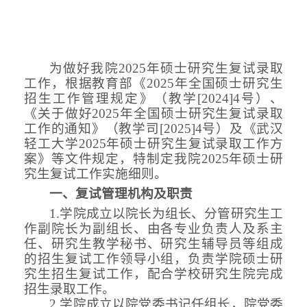
为做好
我院
202
5
年硕士研究生复试录取
工作，根据教育部《
202
5
年全国硕士研究生
招生工作管理规定》（教学
[202
4
]
4
号）、
《关于做好
202
5
年全国硕士研究生
复试
录取
工作的通知》（教学司
[202
5
]
4
号）
及《武汉
轻工大学
2025年硕士研究生复试录取工作方
案》等文件
规定，特制定我
院
202
5
年硕士研
究生复试
工作实施细则
。
一、复试管理机构及职责
1.学院成立以院长为组长、分管研究生工
作副院长为副组长、由各专业负责人及系主
任、研究生教学秘书、研究生辅导员等组成
的招生复试工作领导小组，负责学院硕士研
究生招生复试工作，配合学校研究生院完成
招生录取工作。
2.学院成立以院党委书记任组长，院党委