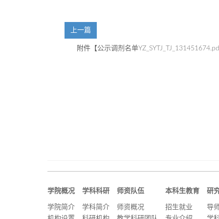
上一篇
附件【
公示调剂名单YZ_SYTJ_TJ_131451674.pd
学院概况
学科科研
师资队伍
本科生教育
研
学院简介
学科简介
师资概况
招生就业
导
机构设置
科研机构
教学科研团队
专业介绍
学