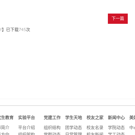
下一篇
f
】已下载
745
次
究生教育
实验平台
党建工作
学生天地
校友之家
新闻中心
美
师简介
平台介绍
组织结构
团学动态
校友名录
学院动态
中
科方向
组织架构
党群动态
日常管理
校友新闻
学工动态