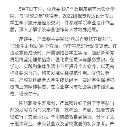
5
月
7
日下午，
校党委书记严冀钢
来到艺术设计学
院，与“卓越之星”获得者、
2022
级视觉传达设计专业
学生李宇航开展座谈交流，并参观学院毕业设计作品
展，深入了解学院毕业创作与人才培养成果。
座谈中，严冀钢主要围绕“党员自我修养提升”与
“职业生涯规划”两个方面，与李宇航进行深度交流。在
谈及党员成长时，严冀钢结合学生实际，勉励青年党
员始终坚定理想信念，强化责任意识与服务意识，在
学习、实践和集体生活中不断提升个人修养，以更高
标准要求自己，切实发挥先锋模范作用。交流过程
中，严冀钢还结合大学生成长经历，鼓励学生保持积
极向上的精神状态，在专业学习与社会实践中锤炼品
格、增长才干。
围绕职业生涯规划，严冀钢详细了解了李宇航当
前的发展方向与未来打算，就考公、考研、就业等路
径进行了交流探讨。李宇航结合自身情况，分享了关
于继续深造、未来就业以及留校发展的初步思考。严