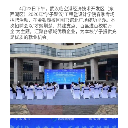
4
月
23
日下午，武汉临空港经济技术开发区（东
西湖区）
2026
年
“
学子聚汉
”
工程暨设计学院春季专场
招聘活动，在金银湖校区图书馆北广场成功举办。本
次招聘会以
“
才聚荆楚、共建支点、百县进百校联万
企
”
为主题，汇聚各领域优质企业，为本校学子提供充
足优质的就业机会。