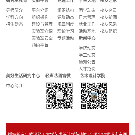
研究生教育
实验平台
党建工作
学生天地
校友之家
导师简介
平台介绍
组织结构
团学动态
校友名录
学科方向
组织架构
党群动态
日常管理
校友新闻
招生动态
建设与管理
规章制度
就业工作
校友风采
实验室介绍
理论学习
活动基地
校友组织
实验室安全
专题活动
新闻中心
预约平台
学院动态
学工动态
通知公告
人才招聘
美好生活研究中心
轻声艺语官微
艺术设计学院
中心简介
版权所有：武汉轻工大学艺术设计学院 地址：湖北省武汉市东西