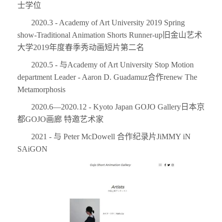
士学位
2020.3 - Academy of Art University 2019 Spring
show-Traditional Animation Shorts Runner-up旧金山艺术
大学2019年度春季秀动画短片第二名
2020.5 - 与Academy of Art University Stop Motion
department Leader - Aaron D. Guadamuz合作renew The
Metamorphosis
2020.6—2020.12 - Kyoto Japan GOJO Gallery日本京
都GOJO画廊 特邀艺术家
2021 - 与 Peter McDowell 合作纪录片JiMMY iN
SAiGON