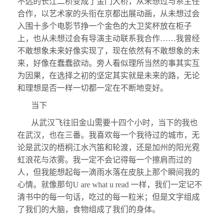
不远的长江二桥变成了金门大桥，从未想过与系主任
合作，以艺术家的头衔在京都出展动画，从未想过会
入围十多个电影节挣一个金色的大卫奖杯放在柜子
上，也从未想过会有导演主动联系我合作……我曾经
不敢想象未来好像实现了，现在依然有不敢想象的未
来，好像在蠢蠢欲动。旁人看似理所当然的事其实互
为因果，在选择之初的坚定其实就是未来的路，无论
和理想是否一样一切都一定在不断地变好。
当下
从武汉飞往旧金山需要十四个小时，当下的我也
在武汉，也在三番。我喜欢每一个我待过的城市，无
论是武汉的梧桐江水汽笛和轮渡，还是加州的阳光霓
虹浪花与浓雾。我一定不会记得每一个擦肩而过的
人，但我能想起每一滴雨水落在皮肤上那个瞬间我的
心情。就像那句U are what u read 一样，我们一定记不
清书中的每一句话，吃过的每一粒米；但是文字组成
了我们的大脑，食物组成了我们的身体。