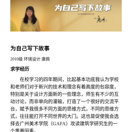
为自己写下故事
2010级 环境设计
唐佩
求学经历
在校学习的四年期间，比起基本功底我认为学校
和
老师们对于新兴的技术和理念有着高度的包容度，
特别是
关于设计方面
新的一些理念，师生有不少的互
动讨论，而非单向的灌输，打造了一个很好的交流平
台
，
赋予我很多
不同方面
的思维方式
，
不同的思维方
式，往往能打开不同世界的大门。
这也是促使我会选
择去广州美术学院（
G
AFA
）攻读建筑学研究生的一
个重要因素。