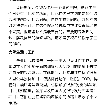
读研期间，
G
AFA
作为
一个研究生院，默认学生
们已经有了扎实的功底，
因此
在这里学到的是如何结
合科技创新，社会问题，自然生态等问题，并独立的
以之推进设计。在这个探索的过程中或许有很多地方
不完美，但这些都不是最重要的。
重要的是
发现问
题，解决问题的框架思路，
这
才是学校希望授予学生
的
“渔”。
大院
生活与工作
毕业后我选择去了一所三甲大型设计院工作，我
希望在大院更加全面的训练和大型项目的锻炼下去提
高自身的综合能力。在此期间，我参与并中标了很多
大型公建投标项目，包括体育场馆、医院，
T
OD
，博
物馆，酒店等建筑类型。也接触了很多
“另类”建筑项
目，比如监狱，金库以及中国人民银行发行库等设计
项目，它们让我在建筑领域摸索的道路上增添了不少
乐趣。