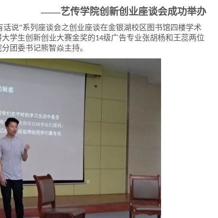
——
艺传学
院创新
创业座谈会成功举办
长有话说”系列座谈会之创业座谈在金银湖校区图书馆四楼学术
得大学生创新创业大赛金奖的
级广告专业张胡杨和王蕊两位
14
院分团委书记熊智焱主持。