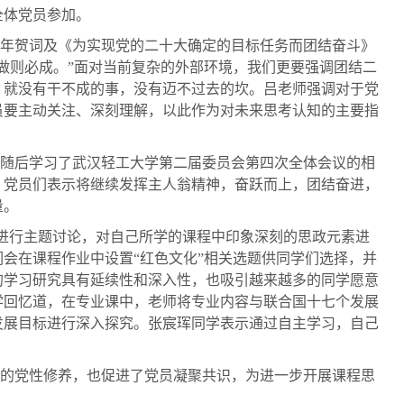
全体党员参加。
年贺词及《为实现党的二十大确定的目标任务而团结奋斗》
做则必成。”面对当前复杂的外部环境，我们更要强调团结二
，就没有干不成的事，没有迈不过去的坎。吕老师强调对于党
员要主动关注、深刻理解，以此作为对未来思考认知的主要指
随后学习了武汉轻工大学第二届委员会第四次全体会议的相
。党员们表示将继续发挥主人翁精神，奋跃而上，团结奋进，
量。
”进行主题讨论，对自己所学的课程中印象深刻的思政元素进
们会在课程作业中设置“红色文化”相关选题供同学们选择，并
的学习研究具有延续性和深入性，也吸引越来越多的同学愿意
同学回忆道，在专业课中，老师将专业内容与联合国十七个发展
发展目标进行深入探究。张宸珲同学表示通过自主学习，自己
的党性修养，也促进了党员凝聚共识，为进一步开展课程思