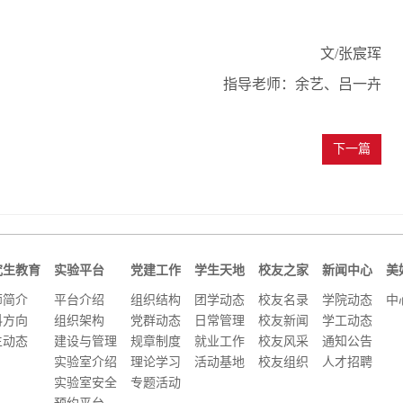
文/张宸珲
指导老师：余艺、吕一卉
下一篇
究生教育
实验平台
党建工作
学生天地
校友之家
新闻中心
美
师简介
平台介绍
组织结构
团学动态
校友名录
学院动态
中
科方向
组织架构
党群动态
日常管理
校友新闻
学工动态
生动态
建设与管理
规章制度
就业工作
校友风采
通知公告
实验室介绍
理论学习
活动基地
校友组织
人才招聘
实验室安全
专题活动