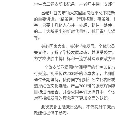
学生第三党支部书记吕一卉老师主持，支部
吕老师首先带领大家回顾习近平总书记新
的重要讲话。“路虽远，行则将至；事虽难，
字，只要十几亿人心往一处想，劲往一处使
的二十大所提出的新时代目标，我们青年党
导。
关心国家大事，关注学校发展。全体党员
关文件，了解了学校发展动态，并深受鼓舞
为学校决胜申博目标和一流学科建设贡献力
全体支部党员围绕“课程里的红色印记
行交流。视觉传达2003班的谭卓表示，老师
通过长期坚持，使得同学们对红色文化内容
选择红色文化选题。产品2001班的张宸珲
目标进行结合，并要求同学们选择其中一个
对可持续发展的理念有了更加全面的认识。
此次支部主题党日活动，不仅提升了党员
政建设提供了参考。