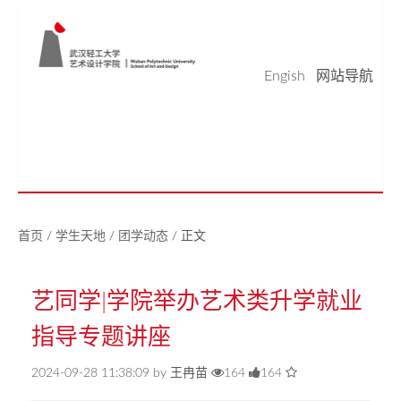
Engish
网站导航
学院概况
学科科研
师资队伍
本科生教育
研究生教育
实验平台
党建工作
学生天地
校友之家
新闻中心
美好生活研究中心
首页
/
学生天地
/
团学动态
/
正文
艺同学|学院举办艺术类升学就业
指导专题讲座
2024-09-28 11:38:09 by 王冉苗
164
164