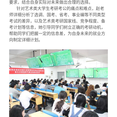
要求，结合自身
实际
对未来做出合理的选择。
针对
艺术类大学生
考研考公
的
痛点和难点
，
赵老
师详细分析了
选调、国考、省考、事业编等不同类型
考试的差异
，
以及艺术类考研国家线、
竞争程度、备
考计划等信息
，
她
引导同学们树立正确的
考研
动机，
帮助同学们
把握一定的信息差
，
为
自身未来的就业方
向制定详细计划。