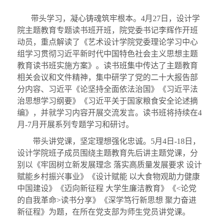
带头学习，凝心铸魂筑牢根本。
4月27日，设计学
院主题教育专题读书班开班，院党委书记李辉作开班
动员，重点解读了《艺术设计学院党委理论学习中心
组学习贯彻习近平新时代中国特色社会主义思想主题
教育读书班实施方案》。读书班集中传达了主题教育
相关会议和文件精神，集中研学了党的二十大报告部
分内容、习近平《论坚持全面依法治国》《习近平法
治思想学习纲要》《习近平关于国家粮食安全论述摘
编》，并就学习内容开展交流发言。读书班将持续在4
月-7月开展系列专题学习和研讨。
带头讲党课，坚定理想强化忠诚。
5月4日-18日，
设计学院班子成员围绕主题教育先后讲主题党课，分
别以《牢固树立新发展理念 落实高质量发展要求 设计
赋能乡村振兴事业》《设计赋能 以大食物观助力健康
中国建设》《迈向新征程 大学生廉洁教育》《<论党
的自我革命>读书分享》《深学笃行新思想 聚力奋进
新征程》为题，在所在党支部为师生党员讲党课。