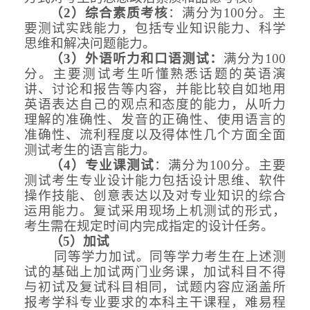
（
2
）
综合素质考核
：满分为
100分。主
要测试实践能力，包括专业知识能力
、
科学
思维和
解决
问题能力。
（
3
）
外语听力和口语测试：
满分为
100
分。主要测试考生听懂熟悉话题的英语演
讲、讨论和报告等内容，并能比较自如地用
英语表达自己的观点和态度的能力，从听力
理解的准确性、发音的正确性、使用语言的
准确性、流利程度以及得体性几个方面全面
测试考生的语言能力。
（
4
）
专业课测试
：满分为
100分。
主要
测试考生
专业设计能力包括设计思维、软件
操作技能、创意表达以及对专业知识的综合
运用能力。复试采用
现场上机测试的形式，
考生需在规定时间内完成指定的设计任务。
（
5）
加试
同等学力加试。同等学力考生在上述测
试的基础上加试两门业务课，加试科目不得
与初试及复试科目相同，试题内容应涵盖所
报考
学科专业
要求的本科主干课程，难易程