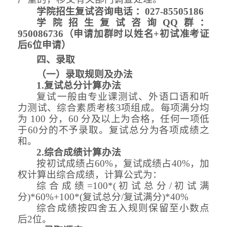
学院招生复试咨询电话
：
027-85505186
学院招生复试咨询
QQ群：
950086736（申请加群时以姓名+初试准考证
后6位申请）
四
、录取
（
一
）
录取
规则
及办法
1.复试总分计算办法
复试一般由专业课
测试
、外语口语和听
力
测试
、综合
素质考核
3项组成。每项满分均
为 100 分，60 分及以上为合格，任何一项低
于60分的不予录取。复试总分为各项成绩之
和。
2.综合成绩计算办法
按初试成绩占
60%，复试成绩占40%，加
权计算出综合成绩，计算公式为：
综合成绩
=100*(初试总分/初试满
分)*60%+100*(复试总分/复试满分)*40%
综合成绩按四舍五入规则保留至小数点
后
2位。