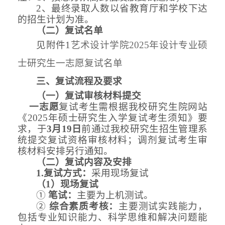
2、最终录取人数以省教育厅和学校下达
的招生计划为准。
（二）复试名单
见附件
1
艺术设计学院
2025年设计专业硕
士研究生一志愿复试名单
三、复试流程及要求
（一）复试审核材料提交
一志愿
复试考生需根据我校研究生院网站
《
2025年硕士研究生入学复试考生须知》要
求，于
3月19日
前通过我校研究生招生管理系
统提交复试资格审核材料；调剂复试考生审
核材料安排另行通知。
（
二
）
复试内容及安排
1.复试方式：
采用现场复试
（
1）
现场复试
①
笔试
：
主要为
上机
测试。
②
综合素质考核：
主要测试实践能力，
包括专业知识能力
、
科学思维和
解决
问题能