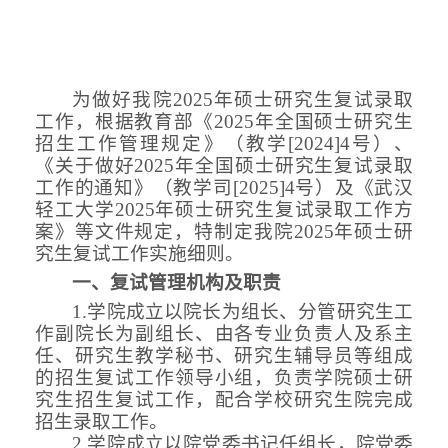
为做好
我院
202
5
年硕士研究生复试录取
工作，根据教育部《
202
5
年全国硕士研究生
招生工作管理规定》（教学
[202
4
]
4
号）、
《关于做好
202
5
年全国硕士研究生
复试
录取
工作的通知》（教学司
[202
5
]
4
号）
及《武汉
轻工大学
2025年硕士研究生复试录取工作方
案》等文件
规定，特制定我
院
202
5
年硕士研
究生复试
工作实施细则
。
一、复试管理机构及职责
1.学院成立以院长为组长、分管研究生工
作副院长为副组长、由各专业负责人及系主
任、研究生教学秘书、研究生辅导员等组成
的招生复试工作领导小组，负责学院硕士研
究生招生复试工作，配合学校研究生院完成
招生录取工作。
2.学院成立以院党委书记任组长，院党委