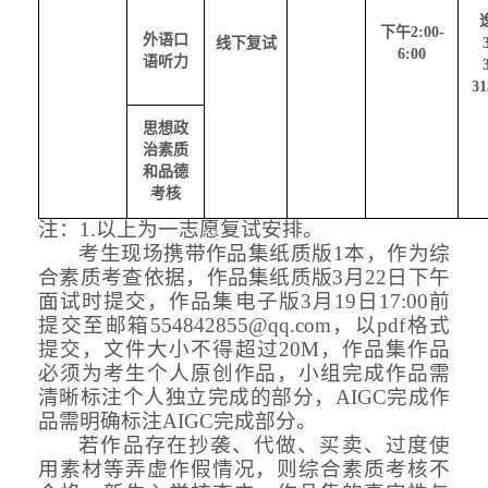
下午
2:00-
外语口
线下复试
6:00
语听力
3
思想政
治素质
和品德
考核
注：
1.以上为一志愿复试安排。
考生现场携带作品集纸质版
1本，作为综
合素质考查依据，作品集
纸质版
3月22日下午
面试时提交，作品集电子版3月1
9
日
17:00前
提交至邮箱554842855@qq.com，以pdf格式
提交，文件大小不得超过20M，作品集作品
必须为考生个人原创作品，小组完成作品需
清晰标注个人独立完成的部分，AIGC完成作
品需明确标注AIGC完成部分。
若作品存在抄袭、代做、买卖、过度使
用素材等弄虚作假情况，则综合素质考核不