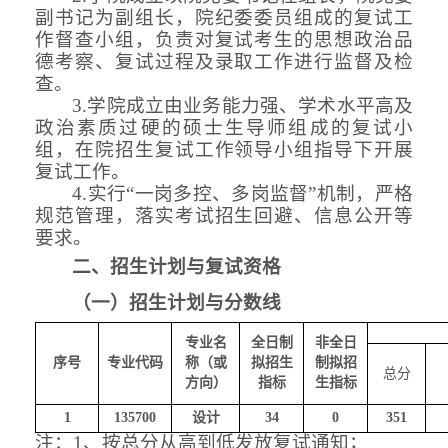
副书记为副组长，院纪委委员组成的复试工
作督查小组，负责对复试考生的思想政治品
德考察、复试过程及录取工作
进行
监督及检
查。
3.学院成立由业务能力强、学术水平高及
政治素质过硬的硕士生导师组成的复试小
组，在院招生复试工作领导小组指导下开展
复试工作。
4
.
实行
“一岗
多
控、多岗监督
”机制
，
严格
规范管理，落实考试招生回避、信息公开等
要求。
二
、招生计划与复试
资格
（一）招生计划与分数线
专业名
全日制
非全日
序号
专业代码
称（或
拟招生
制拟招
总分
方向）
指标
生指标
1
135700
设计
34
0
351
注：
1、按总分从高到低发放复试通知；