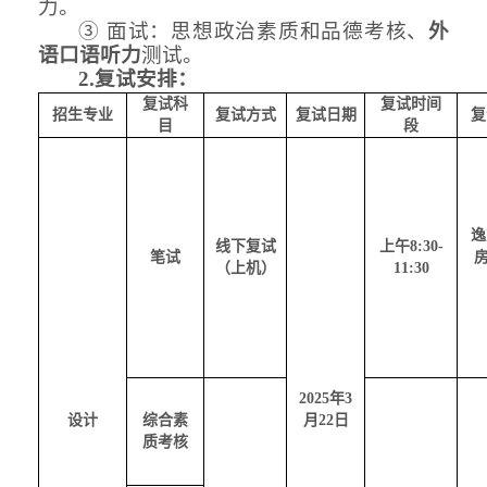
力。
③
面试：思想政治素质和品德考核、
外
语口语听力
测试。
2.复试安排：
复试科
复试时间
招生专业
复试方式
复试日期
复
目
段
逸
线下复试
上午
8:30-
笔试
（上机）
11:30
2025年3
设计
综合素
月22日
质考核