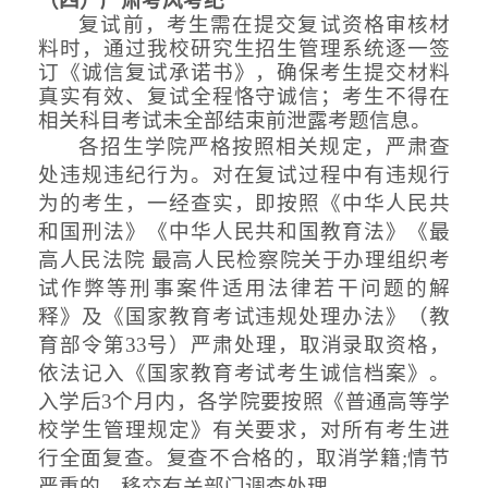
（
四
）
严肃考风考纪
复试前
，
考生
需在提交复试资格审核材
料时，通过
我校研究生招生管理系统
逐一签
订《诚信复试承诺书》，确保考生提交材料
真实有效、复试全程恪守诚信
；
考生不得在
相关科目考试未全部结束前泄露考题信息。
各招生学院严格按照相关规定，严肃查
处违规违纪行为。对在复试过程中有违规行
为的考生，一经查实，即按照
《
中华人民共
和国刑法》《中华人民共和国教育法》《最
高人民法院
最高人民检察院关于办理组织考
试作弊等刑事案件适用法律若干问题的解
释》及《国家教育考试违规处理办法》（教
育部令第
33号）严肃处理
，取消录取资格，
依法
记入《
国家教育考试考生
诚信档案》。
入学后
3个月内，各学院要按照《普通高等学
校学生管理规定》有关要求，对所有考生进
行全面复查。复查不合格的，取消学籍;情节
严重的，移交有关部门调查处理。