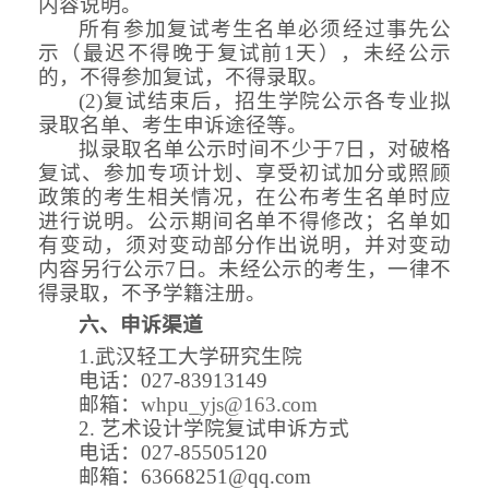
内容说明。
所有参加复试考生名单必须经过事先公
示（最迟不得晚于复试前
1天），未经公示
的，不得参加复试，不得录取。
(2)复试结束后，招生学院公示各专业拟
录取名单
、考生申诉途径等
。
拟录取名单公示时间不少于
7
日，对破格
复试、参加专项计划、享受初试加分或照顾
政策的考生相关情况，在公布考生名单时应
进行说明。公示期间名单不得修改；名单如
有变动，须对变动部分
作
出说明，并对变动
内容另行公示
7日
。未经公示的考生，一律不
得录取，不予学籍注册。
六
、申诉渠道
1.武汉轻工大学
研究生院
电话：
027-83913149
邮箱：
whpu
_
yjs@163.com
2.
艺术设计
学院复试申诉方式
电话：
027-85505120
邮箱：
63668251@qq.com