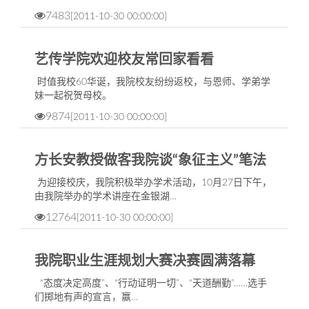
7483
[2011-10-30 00:00:00]
艺传学院欢迎校友常回家看看
时值我校60华诞，我院校友纷纷返校，与恩师、学弟学
妹一起祝贺母校。
9874
[2011-10-30 00:00:00]
方长安教授做客我院谈“象征主义”笔法
为迎接校庆，我院积极举办学术活动，10月27日下午，
由我院举办的学术讲座在金银湖…
12764
[2011-10-30 00:00:00]
我院职业生涯规划大赛决赛圆满落幕
“态度决定高度”、“行动证明一切”、“天道酬勤”……选手
们掷地有声的宣言，赢…